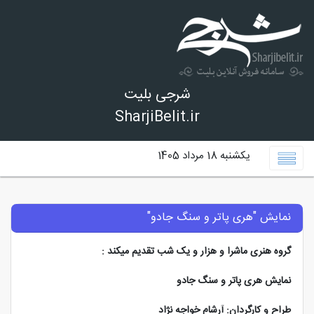
شرجی بلیت
SharjiBelit.ir
يكشنبه 18 مرداد 1405
نمایش "هری پاتر و سنگ جادو"
گروه هنری ماشرا و هزار و یک شب تقدیم میکند :
نمایش هری پاتر و سنگ جادو
طراح و کارگردان: آرشام خواجه نژاد