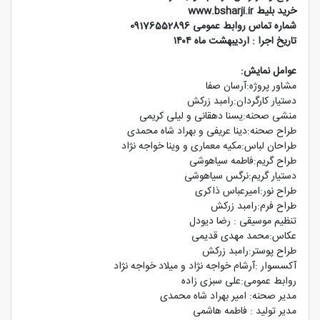
خرید بلیط www.bsharji.ir
شماره تماس روابط عمومی 09176552896
تاریخ اجرا : اردیبهشت ماه ۱۴۰۴
عوامل نمایش:
مشاور پروژه:آرسان صفا
دستیار کارگردان:رامبد زرکش
منشی صحنه:یسنا دهقانی و لیلی کریمی
طراح صحنه:دینا عریفی و بهراد شاه محمدی
طراحان لباس:مکیه معماری و وینا خواجه نژاد
طراح گریم:فاطمه سیاهوشی
دستیار گریم:نرگس سیاهوشی
طراح نور:امیرعباس ذاکری
طراح فرم:رامبد زرکش
تنظیم موسیقی : رضا دیودل
عکاس:محمد مهدی قدیمی
طراح پوستر:رامبد زرکش
آکسسوار :آرشام خواجه نژاد و میلاد خواجه نژاد
روابط عمومی:علی سبزی زاده
مدیر صحنه: امیر بهراد شاه محمدی
مدیر تولید : فاطمه هاشمی