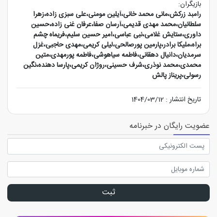
بازیگران:
رامبد زرکش،مانی محمد خانی،آیلین مومنی،علی سبزی زاده،زهرا
سلطانیان،محمد مهدی قدیمی،آرسان صفا،عرفان غنی زاده،حسین
داوری،ستایش غلامی،نبی عباسی،امیر حسین سلیم،فریماه چشم
براه،ملیکا برادر،پارمین پورصالحی،لیلی کریمی،مهدی حاجبی،غزل
سرمدیان،دانیال دهقانی،فاطمه سیاهوشی،فاطمه پورمهدی،متین
محمدی،محمد نوذری،شرف حسینی،روژان کریمی،پارسا دهنده،نگین
رسولی،پریناز پالش
تاریخ انتشار : 1404/03/12
عضویت رایگان در خبرنامه